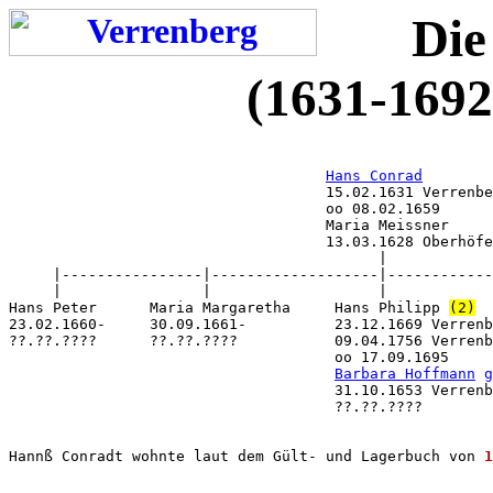
Die
(1631-1692
Hans Conrad
                                    15.02.1631 Verrenbe
                                    oo 08.02.1659

                                    Maria Meissner

                                    13.03.1628 Oberhöfe
                                          |

     |----------------|-------------------|------------
     |                |                   |            
Hans Peter      Maria Margaretha     Hans Philipp 
(2)
  
23.02.1660-     30.09.1661-          23.12.1669 Verrenb
??.??.????      ??.??.????           09.04.1756 Verrenb
                                     oo 17.09.1695     
Barbara Hoffmann
g
                                     31.10.1653 Verrenb
                                     ??.??.????        
Hannß Conradt wohnte laut dem Gült- und Lagerbuch von 
1