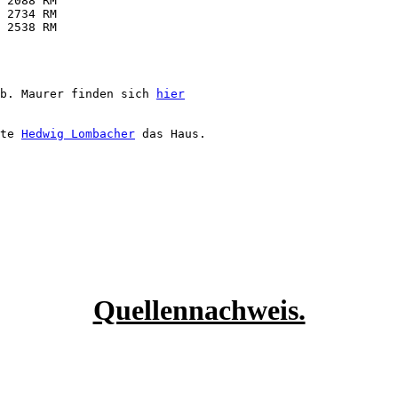
 2088 RM

 2734 RM

 2538 RM

b. Maurer finden sich 
hier
te 
Hedwig Lombacher
Quellennachweis.