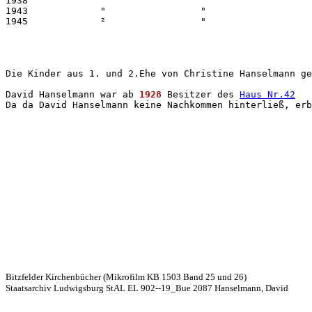
1938             "                 "                   
1943             "                 "                   
1945             ²                 "                   
Die Kinder aus 1. und 2.Ehe von Christine Hanselmann ge
David Hanselmann war ab 
1928
 Besitzer des 
Haus Nr.42
Da da David Hanselmann keine Nachkommen hinterließ, erb
Bitzfelder Kirchenbücher (Mikrofilm KB 1503 Band 25 und 26)
Staatsarchiv Ludwigsburg StAL EL 902--19_Bue 2087 Hanselmann, David