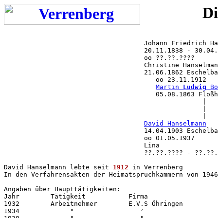
Di
                                    Johann Friedrich Ha
                                    20.11.1838 - 30.04.
                                    oo ??.??.????

                                    Christine Hanselman
                                    21.06.1862 Eschelba
                                       oo 23.11.1912

Martin 
Ludwig
 Bo
                                       05.08.1863 Floßh
                                                   |

                                                   |

                                                   |

David Hanselmann
                                    14.04.1903 Eschelba
                                    oo 01.05.1937

                                    Lina

                                    ??.??.???? - ??.??.
David Hanselmann lebte seit 
1912
 in Verrenberg

In den Verfahrensakten der Heimatspruchkammern von 1946
Angaben über Haupttätigkeiten:

Jahr        Tätigkeit           Firma                  
1932        Arbeitnehmer        E.V.S Öhringen         
1934             "                 ²                   