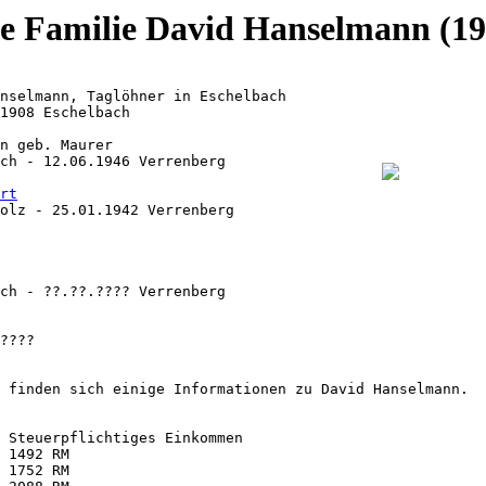
e Familie David Hanselmann
(19
nselmann, Taglöhner in Eschelbach

1908 Eschelbach

n geb. Maurer

ch - 12.06.1946 Verrenberg

rt
olz - 25.01.1942 Verrenberg

ch - ??.??.???? Verrenberg

????

 finden sich einige Informationen zu David Hanselmann.

 Steuerpflichtiges Einkommen

 1492 RM

 1752 RM
