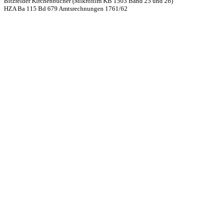
Bitzfelder Kirchenbücher (Mikrofilm KB 1503 Band 25 und 26)
HZA Ba 115 Bd 679 Amtsrechnungen 1761/62