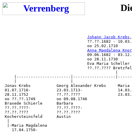
Di
Johann Jacob Krebs
,
                                    ??.??.1682 - 10.03.
                                    oo 25.02.1710

Anna Magdalena Knor
                                    09.06.1682 - 03.12.
                                    oo 28.11.1730

                                    Eva Maria Scheller

                                    ??.??.???? Bretzfel
                                                |

     |-----------------------|------------------|------
     |                       |                         
 Jonas Krebs           Georg Alexander Krebs     Maria 
 01.07.1716-           23.03.1713-               14.03.
 28.11.1752            ??.??.????                23.03.
 oo ??.??.1749         oo 09.08.1746

 Braxede Schierle      Barbara

 ??.??.????-           ??.??.????-

 ??.??.????            ??.??.????

 Kochersteinsfeld      Austin

  |

  |-Maria Magdalena

    17.04.1750-
