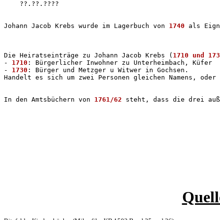
    ??.??.????

Johann Jacob Krebs wurde im Lagerbuch von 
1740
 als Eign
Die Heiratseinträge zu Johann Jacob Krebs (
1710 und 173
- 
1710
: Bürgerlicher Inwohner zu Unterheimbach, Küfer

- 
1730
: Bürger und Metzger u Witwer in Gochsen.

Handelt es sich um zwei Personen gleichen Namens, oder 
In den Amtsbüchern von 
1761/62
Quell