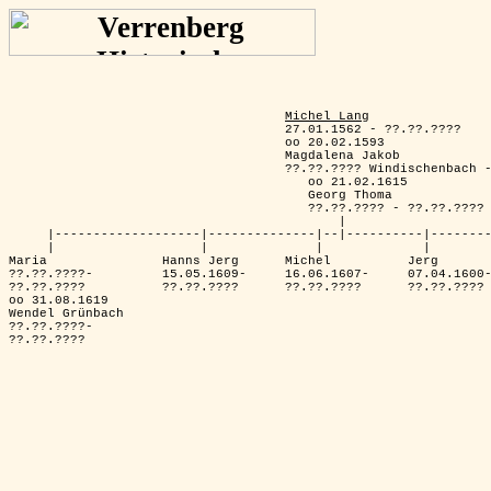
Michel Lang
                                    27.01.1562 - ??.??.????

                                    oo 20.02.1593

                                    Magdalena Jakob

                                    ??.??.???? Windischenbach -
                                       oo 21.02.1615

                                       Georg Thoma

                                       ??.??.???? - ??.??.????

                                           |

     |-------------------|--------------|--|----------|--------
     |                   |              |             |        
Maria               Hanns Jerg      Michel          Jerg       
??.??.????-         15.05.1609-     16.06.1607-     07.04.1600-
??.??.????          ??.??.????      ??.??.????      ??.??.???? 
oo 31.08.1619

Wendel Grünbach

??.??.????-
