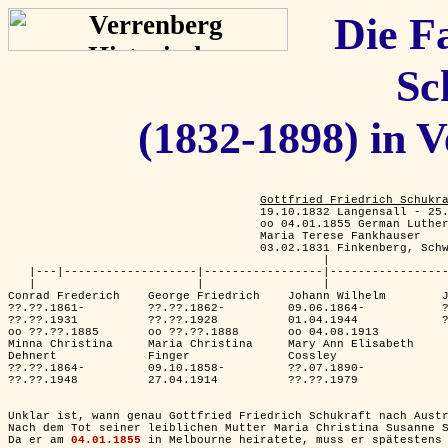
Die F
Sc
(1832-1898) in 
Gottfried Friedrich Schukr
                                    19.10.1832 Langensall - 25.
                                    oo 04.01.1855 German Luther
                                    Maria Terese Fankhauser

                                    03.02.1831 Finkenberg, Schw
                                             |

   |---|-------------------|-----------------|-----------------
   |                       |                 |                 
Conrad Frederich    George Friedrich    Johann Wilhelm        J
??.??.1861-         ??.??.1862-         09.06.1864-           ?
??.??.1931          ??.??.1928          01.04.1944            ?
oo ??.??.1885       oo ??.??.1888       oo 04.08.1913          
Minna Christina     Maria Christina     Mary Ann Elisabeth     
Dehnert             Finger              Cossley                
??.??.1864-         09.10.1858-         ??.07.1890-            
??.??.1948          27.04.1914          ??.??.1979             
Unklar ist, wann genau Gottfried Friedrich Schukraft nach Austr
Nach dem Tot seiner leiblichen Mutter Maria Christina Susanne 
Da er am 
04.01.1855
 in Melbourne heiratete, muss er spätestens