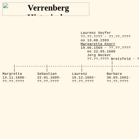
                                    Laurenz Seyfer

                                    ??.??.???? - ??.??.????

                                    oo 13.08.1593

Margaretta Knorr
                                    19.06.1569 - ??.??.????

                                       oo 22.05.1608

                                       Jerg Necker

                                       ??.??.???? Bretzfeld - ?
                                                  |

     |--------------|---------------|-------------|------------
     |              |               |             |            
Margretta       Sebastian       Laurenz         Barbara        
13.11.1606-     22.01.1605-     16.12.1602-     30.03.1601-    
??.??.????      ??.??.????      ??.??.????      ??.??.????     