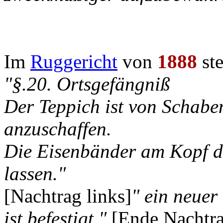
Im
Ruggericht
von
1888
ste
"§.20. Ortsgefängniß
Der Teppich ist von Schaben
anzuschaffen.
Die Eisenbänder am Kopf de
lassen."
[Nachtrag links]
" ein neuer
ist befestigt."
[Ende Nachtra