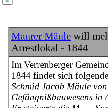
Maurer Mäule
will meh
Arrestlokal - 1844
Im Verrenberger Gemein
1844 findet sich folgende
Schmid Jacob Mäule von 
Gefängnißbauwesens in 
Er steigerte die M….. Su