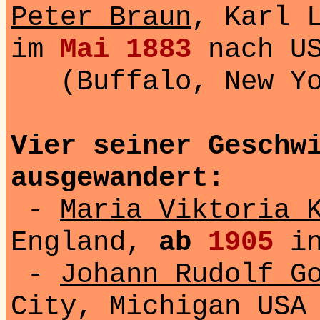
Peter Braun
, Karl 
im
Mai 1883
nach U
(Buffalo, New Yor
Vier seiner Geschw
ausgewandert:
-
Maria Viktoria 
England,
ab
1905
in
-
Johann Rudolf G
City, Michigan USA