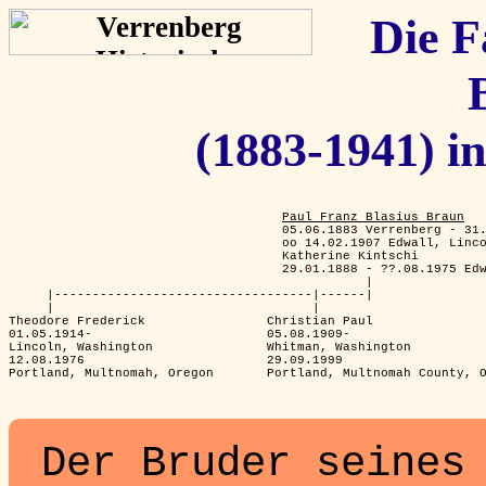
Die F
(1883-1941) i
Paul Franz Blasius Braun
                                    05.06.1883 Verrenberg - 31.
                                    oo 14.02.1907 Edwall, Linco
                                    Katherine Kintschi

                                    29.01.1888 - ??.08.1975 Edw
                                               |

     |----------------------------------|------|

     |                                  |

Theodore Frederick                Christian Paul

01.05.1914-                       05.08.1909-

Lincoln, Washington               Whitman, Washington

12.08.1976                        29.09.1999

Portland, Multnomah, Oregon       Portland, Multnomah County, O
Der Bruder seines