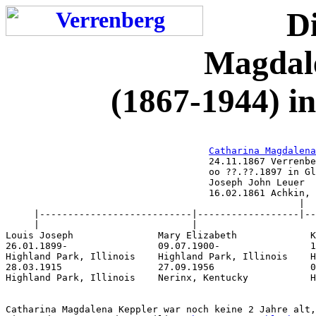
D
Magdal
(1867-1944) i
Catharina Magdalena
                                    24.11.1867 Verrenbe
                                    oo ??.??.1897 in Gl
                                    Joseph John Leuer

                                    16.02.1861 Achkin, 
                                                    |

     |---------------------------|------------------|--
     |                           |                     
Louis Joseph               Mary Elizabeth             K
26.01.1899-                09.07.1900-                1
Highland Park, Illinois    Highland Park, Illinois    H
28.03.1915                 27.09.1956                 0
Highland Park, Illinois    Nerinx, Kentucky           H
Catharina Magdalena Keppler war noch keine 2 Jahre alt,