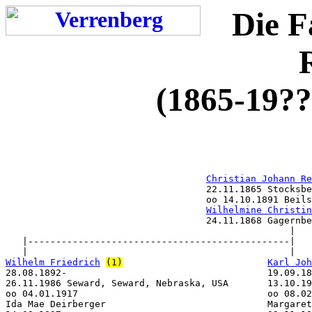
Die F
(1865-19??
Christian Johann Re
                                    22.11.1865 Stocksbe
                                    oo 14.10.1891 Beils
Wilhelmine Christin
                                    24.11.1868 Gagernbe
                                                   |

   |-----------------------------------------------|

Wilhelm Friedrich
(1)
Karl Joh
28.08.1892-                                    19.09.18
26.11.1986 Seward, Seward, Nebraska, USA       13.10.19
oo 04.01.1917                                  oo 08.02
Ida Mae Deirberger                             Margaret