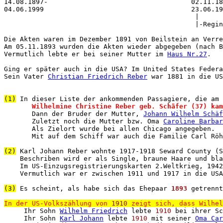
14.08.1897-                                    02.11.18
04.06.1999                                     23.06.19
                                                |

                                                |-Regin
Die Akten waren im Dezember 1891 von Beilstein an Verre
Am 05.11.1893 wurden die Akten wieder abgegeben (nach B
Vermutlich lebte er bei seiner Mutter im 
Haus Nr.27
.

Ging er später auch in die USA? Im United States Federa
Sein Vater 
Christian Friedrich Reber
 war 1881 in die US
(1)
 In dieser Liste der ankommenden Passagiere, die am 
Wilhelmine Christine Reber geb. Schäfer (37) kam
       Dann der Bruder der Mutter, 
Johann Wilhelm Schäf
       Zuletzt noch die Mutter bzw. Oma 
Caroline Barbar
       Als Zielort wurde bei allen Chicago angegeben.

       Mit auf dem Schiff war auch die Familie Carl Röh
(2)
 Karl Johann Reber wohnte 1917-1918 Seward County (S
    Beschriben wird er als Single, braune Haare und bla
    Im US-Einzugsregistrierungskarten 2.Weltkrieg, 1942
    Vermutlich war er zwischen 1911 und 1917 in die USA
(3)
 Es scheint, als habe sich das Ehepaar 
1893
 getrennt
In der US-Volkszählung von 
1910
 zeigt sich, dass Wilhel

     Ihr Sohn 
Wilhelm Friedrich
 lebte 
1910
 bei ihrer S
     Ihr Sohn 
Karl Johann
 lebte 
1910
 mit seiner 
Oma Car