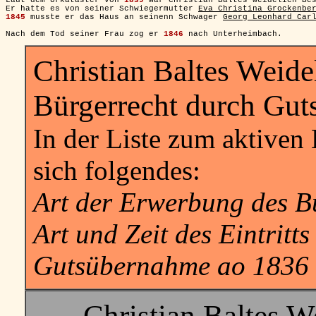
Er hatte es von seiner Schwiegermutter 
Eva Christina Grockenbe
1845
 musste er das Haus an seinenn Schwager 
Georg Leonhard Car
Nach dem Tod seiner Frau zog er 
1846
Christian Baltes Weidel
Bürgerrecht durch Gut
In der Liste zum aktiven 
sich folgendes:
Art der Erwerbung des B
Art und Zeit des Eintritt
Gutsübernahme ao 1836
Christian Baltes W