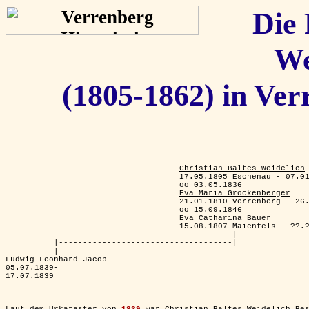
Die 
We
(1805-1862) in Ve
Christian Baltes Weidelich
                                    17.05.1805 Eschenau - 07.01
                                    oo 03.05.1836

Eva Maria Grockenberger
                                    21.01.1810 Verrenberg - 26.
                                    oo 15.09.1846

                                    Eva Catharina Bauer

                                    15.08.1807 Maienfels - ??.?
                                               |

          |------------------------------------|

          |

Ludwig Leonhard Jacob

05.07.1839-

17.07.1839

Laut dem Urkataster von 
1839
 war Christian Baltes Weidelich Be