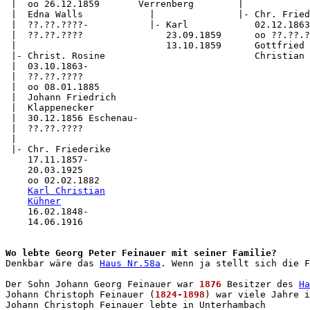
 |  oo 26.12.1859       Verrenberg        |

 |  Edna Walls            |               |- Chr. Fried
 |  ??.??.????-           |- Karl            02.12.1863

 |  ??.??.????               23.09.1859      oo ??.??.?
 |                           13.10.1859      Gottfried 
 |- Christ. Rosine                           Christian 
 |  03.10.1863-

 |  ??.??.????

 |  oo 08.01.1885

 |  Johann Friedrich

 |  Klappenecker

 |  30.12.1856 Eschenau-

 |  ??.??.????

 |

 |- Chr. Friederike

    17.11.1857-

    20.03.1925

    oo 02.02.1882

Karl Christian
Kühner
    16.02.1848-

    14.06.1916

Wo lebte Georg Peter Feinauer mit seiner Familie?

Denkbar wäre das 
Haus Nr.58a
. Wenn ja stellt sich die F
Der Sohn Johann Georg Feinauer war 
1876
 Besitzer des 
Ha
Johann Christoph Feinauer (
1824-1898
) war viele Jahre i
Johann Christoph Feinauer lebte in Unterhambach
