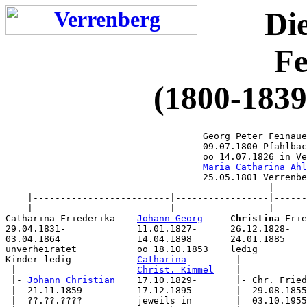
Di
Fe
(1800-1839
                                    Georg Peter Feinaue
                                    09.07.1800 Pfahlbac
                                    oo 14.07.1826 in Ve
Maria Catharina Ahl
                                    25.05.1801 Verrenbe
                                                |

    |-------------------------|-----------------|------
    |                         |                 |      
Catharina Friederika    
Johann Georg
Christina
 Frie
29.04.1831-             11.01.1827-      26.12.1828-   
03.04.1864              14.04.1898       24.01.1885    
unverheiratet           oo 18.10.1853    ledig         
Kinder ledig            
Catharina
         |            
 |                      
Christ. Kimmel
    |            
 |- 
Johann Christian
    17.10.1829-       |- Chr. Fried
 |  21.11.1859-         17.12.1895        |  29.08.1855
 |  ??.??.????          jeweils in        |  03.10.1955