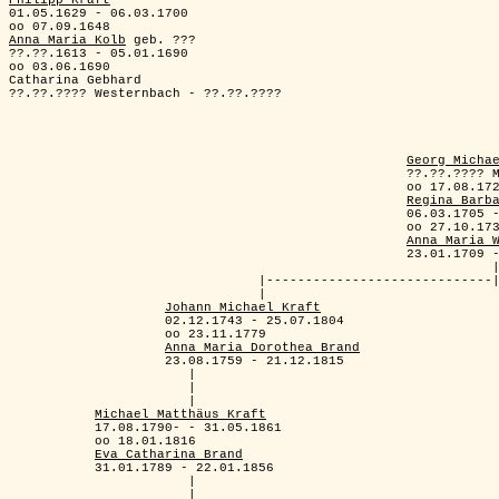

01.05.1629 - 06.03.1700

Anna Maria Kolb
 geb. ???

??.??.1613 - 05.01.1690

oo 03.06.1690

Catharina Gebhard

??.??.???? Westernbach - ??.??.????

Georg Micha
                                                   ??.??.???? M
                                                   oo 17.08.172
Regina Barb
                                                   06.03.1705 -
                                                   oo 27.10.173
Anna Maria 
                                                   23.01.1709 -
                                                              |
                                |-----------------------------|
                                |                              
Johann Michael Kraft
                    02.12.1743 - 25.07.1804                    
                    oo 23.11.1779                              
Anna Maria Dorothea Brand
                  
                    23.08.1759 - 21.12.1815                    
                       |

                       |

                       |

Michael Matthäus Kraft
           17.08.1790- - 31.05.1861

           oo 18.01.1816

Eva Catharina Brand
           31.01.1789 - 22.01.1856

                       |

                       |
