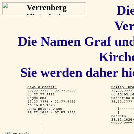
Die
Ver
Die Namen Graf und
Kirch
Sie werden daher hi
Oswald Graf(t)
Philip _Gr
            ??.??.???? - ??.??.????                 ??.??.???? 
            oo ??.??.????                           oo 25.03.16
            Magdalena                               Catharina 
            ??.??.???? - ??.??.????                 ??.??.???? 
            oo 15.07.1628                                      
Anna Helena Unger
                          |-------
            ??.??.1610 - 07.03.1660                    |       
                  |                                 Barbara    
                  |                                 28.12.1626-
                  |                                 ??.??.???? 
                  |

Philipp Kraft