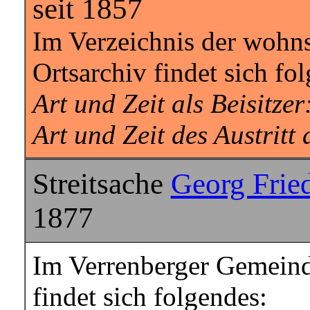
seit 1857
Im Verzeichnis der wohn
Ortsarchiv findet sich fo
Art und Zeit als Beisitzer
Art und Zeit des Austritt 
Streitsache
Georg Frie
1877
Im Verrenberger Gemeind
findet sich folgendes: