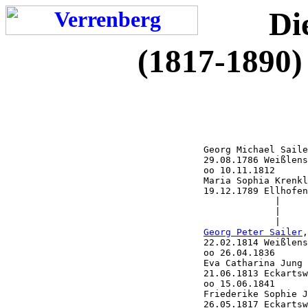
Di
(1817-1890)
                                    Georg Michael Saile
                                    29.08.1786 Weißlens
                                    oo 10.11.1812

                                    Maria Sophia Krenkl
                                    19.12.1789 Ellhofen
                                                 |

                                                 |

                                                 |

Georg Peter Sailer
,
                                    22.02.1814 Weißlens
                                    oo 26.04.1836      
                                    Eva Catharina Jung

                                    21.06.1813 Eckartsw
                                    oo 15.06.1841

                                    Friederike Sophie J
                                    26.05.1817 Eckartsw