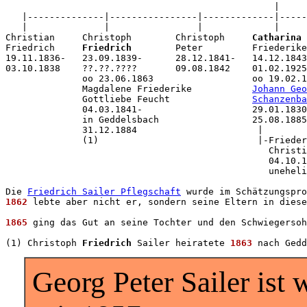
                                                 |

   |--------------|----------------|-------------|-----
   |              |                |             |     
Christian     Christoph        Christoph     
Catharina
Friedrich     
Friedrich
        Peter         Friederike
19.11.1836-   23.09.1839-      28.12.1841-   14.12.1843
03.10.1838    ??.??.????       09.08.1842    01.02.1925
              oo 23.06.1863                  oo 19.02.1
              Magdalene Friederike           
Johann Geo
              Gottliebe Feucht               
Schanzenba
              04.03.1841-                    29.01.1830
              in Geddelsbach                 25.08.1885
              31.12.1884                      |        
              (1)                             |-Frieder
                                                Christi
                                                04.10.1
                                                uneheli
Die 
Friedrich Sailer Pflegschaft
 wurde im Schätzungspro
1862
 lebte aber nicht er, sondern seine Eltern in diese
1865
 ging das Gut an seine Tochter und den Schwiegersoh
(1) Christoph 
Friedrich
 Sailer heiratete 
1863
Georg Peter Sailer ist 